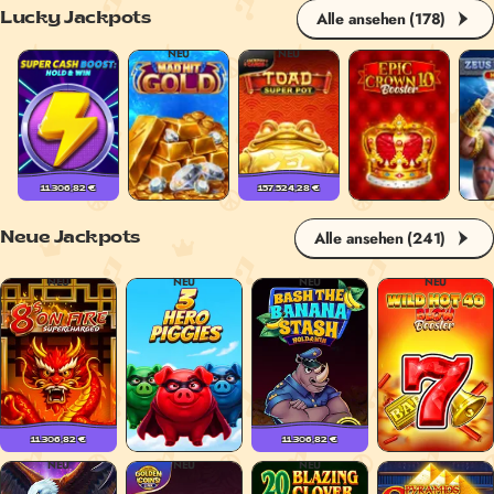
Alle ansehen (178)
Lucky Jackpots
NEU
NEU
Super Cash Boost: Hold & Win
Mad Hit Gold
Toad Super Pot
Epic Crown 10 Booster
11.306,82 €
157.524,28 €
Alle ansehen (241)
Neue Jackpots
NEU
NEU
NEU
NEU
8’s On Fire: Supercharged
3 Hero Piggies
Bash The Banana Stash:Hold & Win
Wild Hot 40 Blow Booster
11.306,82 €
11.306,82 €
NEU
NEU
NEU
Eagle Strike Extra
40 Art of Gold Dice - Golden Coins Link
20 Blazing Clover
3 Pyramids of Gold: Hold & Win