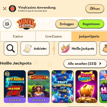
Vinylcasino Anwendung
Öffnen
Erhalte die App für das beste Spiel
Einloggen
Registrieren
Casino
Live-Casino
Jackpot-Spiele
Anbieter
Heiße Jackpots
Alle ansehen (232)
Heiße Jackpots
NEU
NEU
777 Hot Reels: Supercharged
Amaterasu's Treasures x1000
Fruit Lightning 3x5
Piggy Party XL
Huff 
11.306,82 €
157.524,28 €