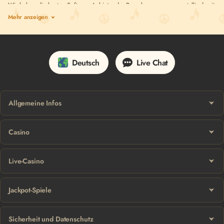
Wir haben die besten Software-Anbieter der Branche zusammengestellt, damit
du mehrere Optionen zur Auswahl hast.
Mehr anzeigen
Netent, Pragmatic, ELA Games, Red Tiger, Quickspin, Spinomenal, Evolution
und Microgaming sind nur einige der großen Namen, die Vinyl Casino mit
Unterhaltung versorgen.
Red Tiger zum Beispiel ist ein Softwareanbieter, der bereits dafür bekannt ist,
Deutsch
Live Chat
spannende Spiele mit hohen Gewinnen zu entwickeln.
Wir haben so viele Online-Jackpots, dass wir sie in drei Kategorien unterteilt
haben: Heiße Jackpots, neue Jackpots und tägliche Jackpots.
Wann immer du dich glücklich fühlst, navigiere durch die verfügbaren
Allgemeine Infos
Online-Jackpots und spiele den, von dem du glaubst, dass er dir den größten
Gewinn bringt.
Online-Jackpots ziehen die Spieler an, weil sie neben den Gewinnen, die du
Casino
durch das Treffen einer Gewinnkombination auf den Walzen erhältst, auch
einen riesigen Sofortgewinn bieten können.
Live-Casino
Jackpot Slots werden mit einer Vielzahl von Themen, Features und Effekten
erstellt und sind bei Slot-Enthusiasten auf der ganzen Welt beliebt.
Beim Spielen von Online-Jackpots wird es nie langweilig, denn mit jedem
Jackpot-Spiele
Spin, den du machst, erhältst du einen Gewinn mehr!
Online-Jackpot-Kategorien
Sicherheit und Datenschutz