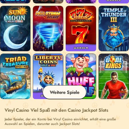
11.306,82 €
NEU
NEU
NEU
NEU
Sun vs Moon: Hold n' Win
Win Storm Delux
777 Streak: Supercharged
Temple of Thunder 3
11.306,82 €
NEU
NEU
NEU
NEU
Triad Treasure Hold and Win
Liberty Coins: Hold & Win
Huff n' Wolf
Goal Kings Bell Link
Weitere Spiele
11.306,82 €
Vinyl Casino Viel Spaß mit den Casino Jackpot Slots
Jeder Spieler, der ein Konto bei Vinyl Casino einrichtet, erhält eine große
Auswahl an Spielen, darunter auch Jackpot Slots!