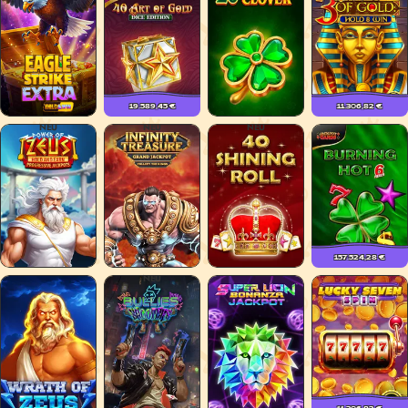
19.589,45 €
11.306,82 €
NEU
NEU
NEU
Power of Zeus
Infinity Treasure
40 Shining Roll
Burning Hot 6 Reels
157.524,28 €
NEU
Wrath of Zeus
Bullies Shooters
Super Lion Bonanza Jackpot
Lucky Seven Spin