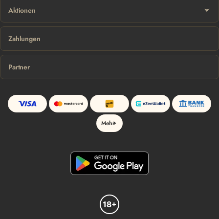
Aktionen
Zahlungen
Partner
Mehr