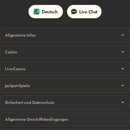
Deutsch
Live Chat
Allgemeine Infos
Casino
Live-Casino
Jackpot-Spiele
Sicherheit und Datenschutz
Allgemeine Geschäftsbedingungen