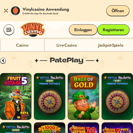
Vinylcasino Anwendung
Öffnen
Erhalte die App für das beste Spiel
Einloggen
Registrieren
Casino
Live-Casino
Jackpot-Spiele
PatePlay
NEU
NEU
NEU
NEU
Fruit Attack 5 Pate Link
Virtual Roulette Phenom x120
Bags of Gold
Virtual Roulette Phenom x72
NEU
NEU
NEU
NEU
Virtual Roulette Phenom x500
Bags of Gold x1000
Regal Spins 20 Pate Link
Regal Spins 5 Pate Link