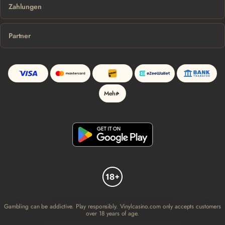
Zahlungen
Partner
Mehr
Gambling can be addictive. Play responsibly. Vinylcasino.com only accepts customers
over 18 years of age.