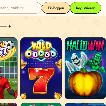
gorien, Anbieter
Einloggen
Registrieren
Wild Bingo
Hallowin
NEU
NEU