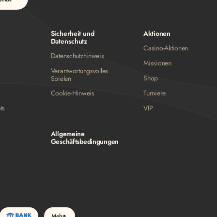
Sicherheit und
Aktionen
Datenschutz
Casino-Aktionen
Datenschutzhinweis
Missionen
Verantwortungsvolles
Shop
Spielen
Cookie-Hinweis
Turniere
ts
VIP
Allgemeine
Geschäftsbedingungen
Mehr