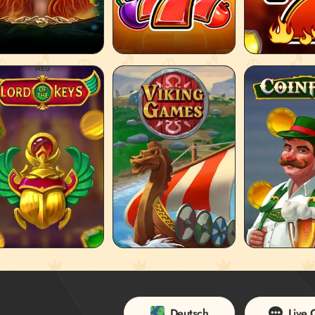
NEU
 of the Keys
Viking Games
Coinfest
Deutsch
Live 