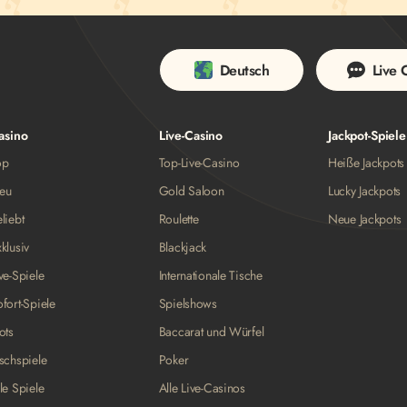
Deutsch
Live 
asino
Live-Casino
Jackpot-Spiele
op
Top-Live-Casino
Heiße Jackpots
eu
Gold Saloon
Lucky Jackpots
liebt
Roulette
Neue Jackpots
klusiv
Blackjack
ve-Spiele
Internationale Tische
fort-Spiele
Spielshows
ots
Baccarat und Würfel
schspiele
Poker
le Spiele
Alle Live-Casinos