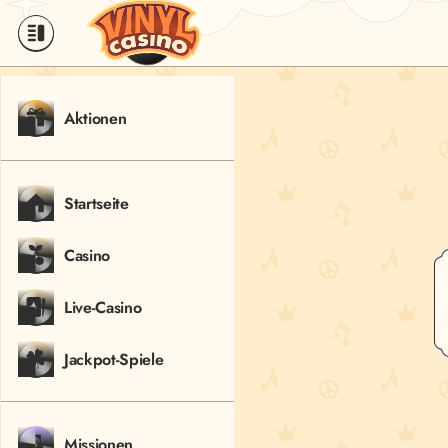
Aktionen
Startseite
Casino
Live-Casino
Jackpot-Spiele
Missionen