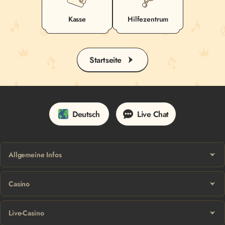
Kasse
Hilfezentrum
Startseite
Deutsch
Live Chat
Allgemeine Infos
Casino
Live-Casino