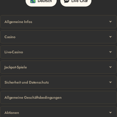
Deutsch
Live Chat
Allgemeine Infos
Casino
Live-Casino
Jackpot-Spiele
Sicherheit und Datenschutz
Allgemeine Geschäftsbedingungen
Aktionen