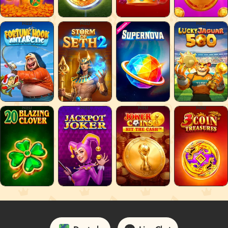
NEU
NEU
NEU
Fortune Hook Antarctic
Storm of Seth 2
Supernova
Lucky Jaguar 500
NEU
NEU
NEU
NEU
20 Blazing Clover
Jackpot Joker
Joker Coins
3 Coin Treasures