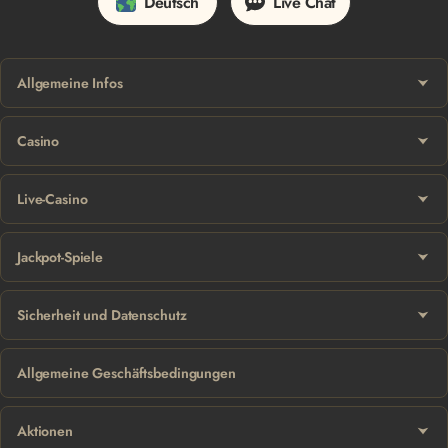
Deutsch
Live Chat
Allgemeine Infos
Casino
Live-Casino
Jackpot-Spiele
Sicherheit und Datenschutz
Allgemeine Geschäftsbedingungen
Aktionen